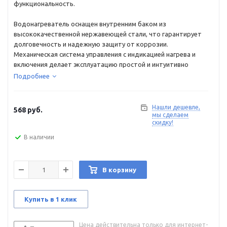
функциональность.
Водонагреватель оснащен внутренним баком из
высококачественной нержавеющей стали, что гарантирует
долговечность и надежную защиту от коррозии.
Механическая система управления с индикацией нагрева и
включения делает эксплуатацию простой и интуитивно
понятной. При мощности 1,2 кВт полный нагрев воды до 75°С
Подробнее
занимает 250 минут, обеспечивая стабильное горячее
водоснабжение для всей семьи.
Нашли дешевле,
568
руб.
Thermex Foss 100 V предназначен для вертикального
мы сделаем
скидку!
настенного монтажа с нижней подводкой, что позволяет
экономить полезное пространство. В комплект входит все
В наличии
необходимое для установки: предохранительный клапан,
сетевой шнур с УЗО и комплект крепежных элементов.
В корзину
Купить в 1 клик
Цена действительна только для интернет-