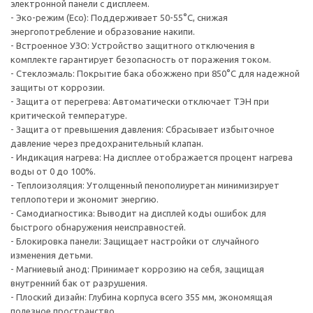
электронной панели с дисплеем.
- Эко-режим (Eco): Поддерживает 50-55°C, снижая
энергопотребление и образование накипи.
- Встроенное УЗО: Устройство защитного отключения в
комплекте гарантирует безопасность от поражения током.
- Стеклоэмаль: Покрытие бака обожжено при 850°C для надежной
защиты от коррозии.
- Защита от перегрева: Автоматически отключает ТЭН при
критической температуре.
- Защита от превышения давления: Сбрасывает избыточное
давление через предохранительный клапан.
- Индикация нагрева: На дисплее отображается процент нагрева
воды от 0 до 100%.
- Теплоизоляция: Утолщенный пенополиуретан минимизирует
теплопотери и экономит энергию.
- Самодиагностика: Выводит на дисплей коды ошибок для
быстрого обнаружения неисправностей.
- Блокировка панели: Защищает настройки от случайного
изменения детьми.
- Магниевый анод: Принимает коррозию на себя, защищая
внутренний бак от разрушения.
- Плоский дизайн: Глубина корпуса всего 355 мм, экономящая
полезное пространство.