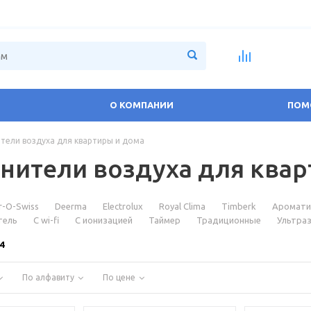
О КОМПАНИИ
ПОМ
тели воздуха для квартиры и дома
нители воздуха для квар
r-O-Swiss
Deerma
Electrolux
Royal Clima
Timberk
Аромати
тель
С wi-fi
С ионизацией
Таймер
Традиционные
Ультра
4
По алфавиту
По цене