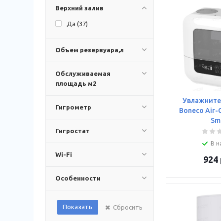
Верхний залив
Да (
37
)
Объем резервуара,л
Обслуживаемая
площадь м2
Увлажните
Гигрометр
Boneco Air-
Sm
Гигростат
В н
Wi-Fi
924
Особенности
Показать
Сбросить