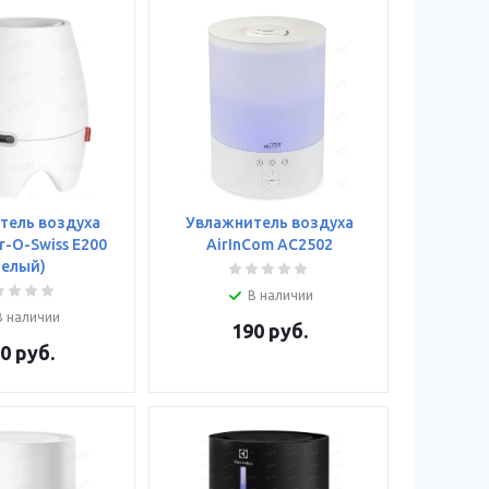
тель воздуха
Увлажнитель воздуха
r-O-Swiss E200
AirInCom AC2502
белый)
В наличии
В наличии
190
руб.
0
руб.