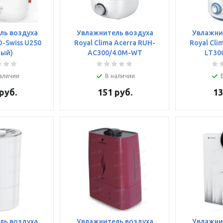
ль воздуха
Увлажнитель воздуха
Увлажни
O-Swiss U250
Royal Clima Acerra RUH-
Royal Cli
лый)
AC300/4.0M-WT
LT30
аличии
В наличии
руб.
151
руб.
13
ль воздуха
Увлажнитель воздуха
Увлажни