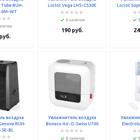
a Tube RUH-
Loriot Vega LHS-C530E
Loriot Sop
4.0M-WT
В наличии
аличии
190
руб.
24
руб.
ль воздуха
Увлажнитель воздуха
Увлажни
 Genova RUH-
Boneco Air-O-Swiss U700
Electrol
.5E-BL
В наличии