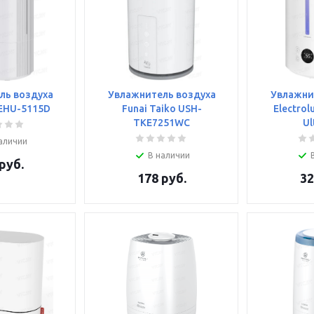
ль воздуха
Увлажнитель воздуха
Увлажни
 EHU-5115D
Funai Taiko USH-
Electrol
TKE7251WC
Ul
аличии
В наличии
руб.
178
руб.
32