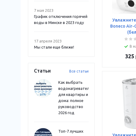
7 мая 2023
График отключения горячей
Увлажните
воды в Минске в 2023 году
Boneco Air-
(бе
17 апреля 2023
В н
Мы стали еще ближе!
325
Статьи
Все статьи
Как выбрать
водонагреватель
для квартиры и
дома: полное
руководство
2026 год
Топ-7 лучших
Увлажните