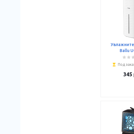
Увлажните
Ballu 
Под зака
345