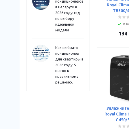
кондиционеров
Royal Clim
в Беларуси в
TB300/
2026 году: гид
по выбору
идеальной
В н
модели
134
Как выбрать
кондиционер
для квартиры в
2026 году: 5
шагов к
правильному
решению.
Увлажните
Royal Clima
G450/5