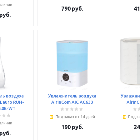
аличии
790
руб.
41
руб.
ль воздуха
Увлажнитель воздуха
Увлажни
 Lauro RUH-
AirInCom AIC AC633
AirIn
5.0E-WT
Под заказ от 14 дней
Под за
аличии
190
руб.
24
руб.