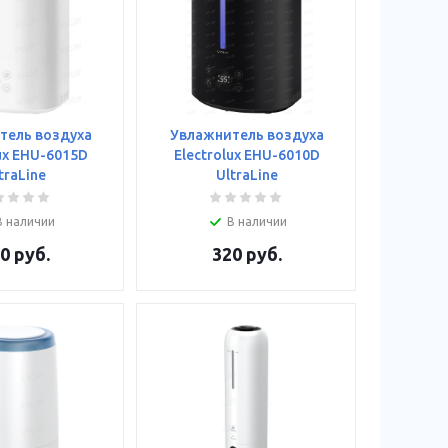
тель воздуха
Увлажнитель воздуха
ux EHU-6015D
Electrolux EHU-6010D
traLine
UltraLine
В наличии
В наличии
0
руб.
320
руб.