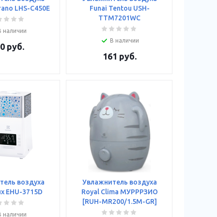
rano LHS-C450E
Funai Tentou USH-
TTM7201WC
В наличии
В наличии
0
руб.
161
руб.
тель воздуха
Увлажнитель воздуха
ux EHU-3715D
Royal Clima МУРРРЗИО
[RUH-MR200/1.5M-GR]
В наличии