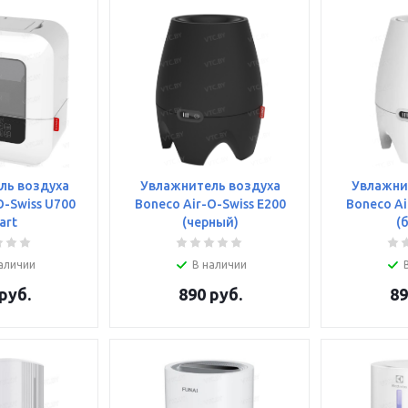
ль воздуха
Увлажнитель воздуха
Увлажни
O-Swiss U700
Boneco Air-O-Swiss E200
Boneco Ai
art
(черный)
(
аличии
В наличии
руб.
890
руб.
89