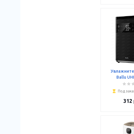
Увлажните
Ballu UH
Под зака
312