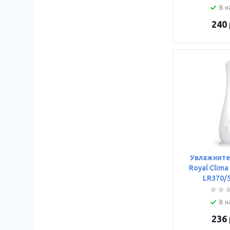
В н
240
Увлажните
Royal Clima
LR370/
В н
236